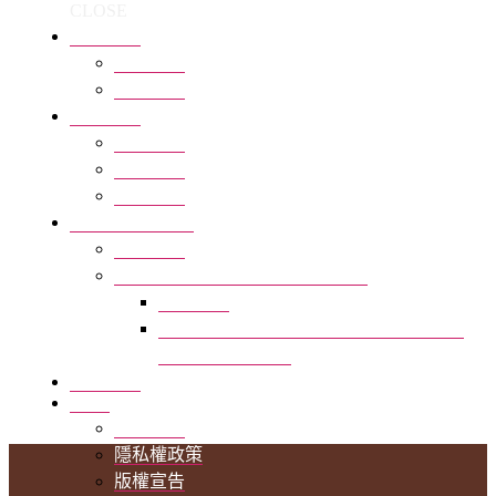
CLOSE
全部商品
回上一頁
全部商品
最新活動
回上一頁
新聞報導
品牌活動
好事多獨家銷售
回上一頁
好市多獨家販售-三合一極品可可
回上一頁
好事多獨家販售 Monbana 三合一極品可
可 30公克 X 40入
品牌沿革
Q&A
回上一頁
隱私權政策
版權宣告