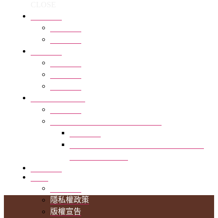
CLOSE
全部商品
回上一頁
全部商品
最新活動
回上一頁
新聞報導
品牌活動
好事多獨家銷售
回上一頁
好市多獨家販售-三合一極品可可
回上一頁
好事多獨家販售 Monbana 三合一極品可
可 30公克 X 40入
品牌沿革
Q&A
回上一頁
隱私權政策
版權宣告